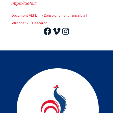
https://aefe.fr
Document AEFE – « L’enseignement français à l
´étranger »
Descarga
Facebook
Vimeo
Instagram