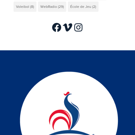
Voleibol
(8)
WebRadio
(29)
École de Jeu
(2)
Facebook
Vimeo
Instagram