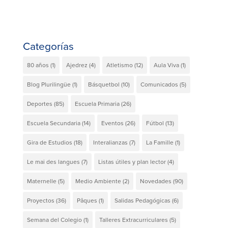
Categorías
80 años
(1)
Ajedrez
(4)
Atletismo
(12)
Aula Viva
(1)
Blog Plurilingüe
(1)
Básquetbol
(10)
Comunicados
(5)
Deportes
(85)
Escuela Primaria
(26)
Escuela Secundaria
(14)
Eventos
(26)
Fútbol
(13)
Gira de Estudios
(18)
Interalianzas
(7)
La Famille
(1)
Le mai des langues
(7)
Listas útiles y plan lector
(4)
Maternelle
(5)
Medio Ambiente
(2)
Novedades
(90)
Proyectos
(36)
Pâques
(1)
Salidas Pedagógicas
(6)
Semana del Colegio
(1)
Talleres Extracurriculares
(5)