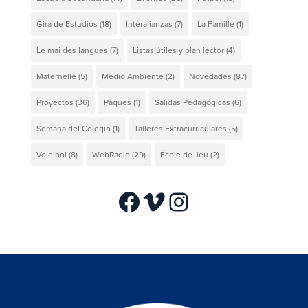
Gira de Estudios
(18)
Interalianzas
(7)
La Famille
(1)
Le mai des langues
(7)
Listas útiles y plan lector
(4)
Maternelle
(5)
Medio Ambiente
(2)
Novedades
(87)
Proyectos
(36)
Pâques
(1)
Salidas Pedagógicas
(6)
Semana del Colegio
(1)
Talleres Extracurriculares
(5)
Voleibol
(8)
WebRadio
(29)
École de Jeu
(2)
Facebook
Vimeo
Instagram