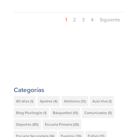
1
2
3
4
Siguiente
Categorías
80 años
(1)
Ajedrez
(4)
Atletismo
(12)
Aula Viva
(1)
Blog Plurilingüe
(1)
Básquetbol
(10)
Comunicados
(5)
Deportes
(85)
Escuela Primaria
(26)
Escuela Secundaria
(14)
Eventos
(26)
Fútbol
(13)