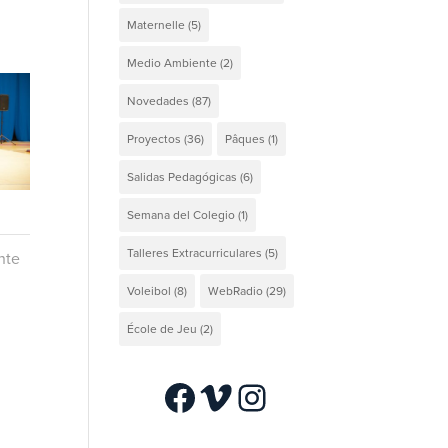
Maternelle
(5)
Medio Ambiente
(2)
Novedades
(87)
Proyectos
(36)
Pâques
(1)
Salidas Pedagógicas
(6)
Semana del Colegio
(1)
Talleres Extracurriculares
(5)
nte
Voleibol
(8)
WebRadio
(29)
École de Jeu
(2)
Facebook
Vimeo
Instagram