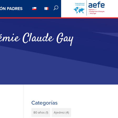
ÓN PADRES
démie Claude Gay
Categorías
80 años
(1)
Ajedrez
(4)