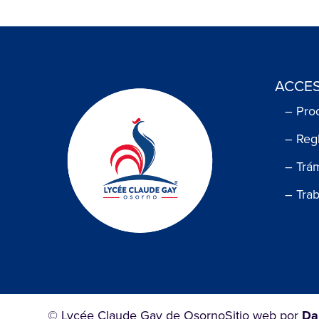
ACCES
– Pro
– Reg
– Trá
– Tra
© Lycée Claude Gay de Osorno
Sitio web por
Da