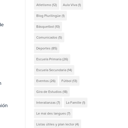
Atletismo
(12)
Aula Viva
(1)
Blog Plurilingüe
(1)
de
Básquetbol
(10)
Comunicados
(5)
Deportes
(85)
Escuela Primaria
(26)
Escuela Secundaria
(14)
Eventos
(26)
Fútbol
(13)
n
Gira de Estudios
(18)
Interalianzas
(7)
La Famille
(1)
nión
Le mai des langues
(7)
Listas útiles y plan lector
(4)