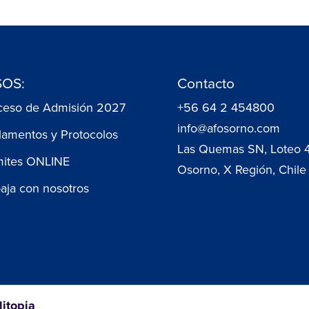
OS:
Contacto
ceso de Admisión 2027
+56 64 2 454800
info@afosorno.com
lamentos y Protocolos
Las Quemas SN, Loteo 
mites ONLINE
Osorno, X Región, Chile
baja con nosotros
litopia