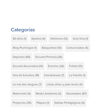
Categorías
80 años
(1)
Ajedrez
(4)
Atletismo
(12)
Aula Viva
(1)
Blog Plurilingüe
(1)
Básquetbol
(10)
Comunicados
(5)
Deportes
(85)
Escuela Primaria
(26)
Escuela Secundaria
(14)
Eventos
(26)
Fútbol
(13)
Gira de Estudios
(18)
Interalianzas
(7)
La Famille
(1)
Le mai des langues
(7)
Listas útiles y plan lector
(4)
Maternelle
(5)
Medio Ambiente
(2)
Novedades
(87)
Proyectos
(36)
Pâques
(1)
Salidas Pedagógicas
(6)