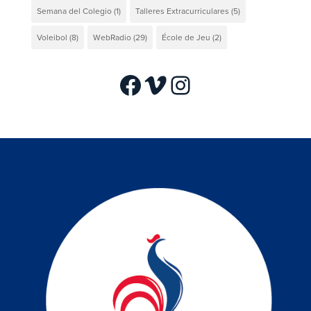
Semana del Colegio
(1)
Talleres Extracurriculares
(5)
Voleibol
(8)
WebRadio
(29)
École de Jeu
(2)
Facebook
Vimeo
Instagram