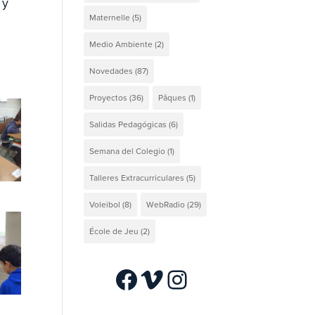
 y
Maternelle
(5)
Medio Ambiente
(2)
Novedades
(87)
Proyectos
(36)
Pâques
(1)
Salidas Pedagógicas
(6)
Semana del Colegio
(1)
Talleres Extracurriculares
(5)
Voleibol
(8)
WebRadio
(29)
École de Jeu
(2)
Facebook
Vimeo
Instagram