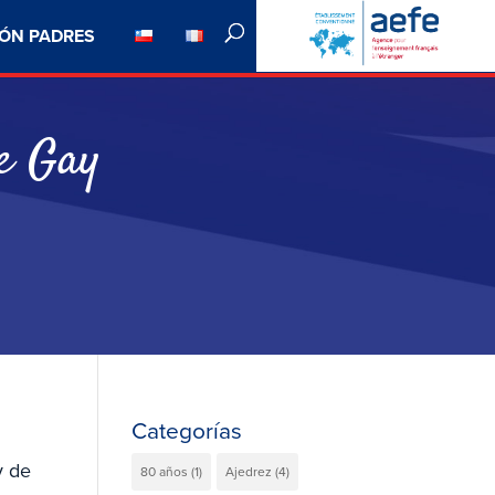
ÓN PADRES
de Gay
Categorías
y de
80 años
(1)
Ajedrez
(4)