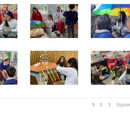
1
2
3
Siguie