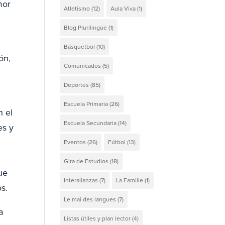
mor
Atletismo
(12)
Aula Viva
(1)
Blog Plurilingüe
(1)
Básquetbol
(10)
ón,
Comunicados
(5)
Deportes
(85)
Escuela Primaria
(26)
n el
Escuela Secundaria
(14)
es y
Eventos
(26)
Fútbol
(13)
Gira de Estudios
(18)
ue
Interalianzas
(7)
La Famille
(1)
os.
Le mai des langues
(7)
a
Listas útiles y plan lector
(4)