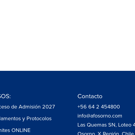
OS:
Contacto
ceso de Admisión 2027
+56 64 2 454800
info@afosorno.com
lamentos y Protocolos
Las Quemas SN, Loteo 
mites ONLINE
Osorno, X Región, Chile