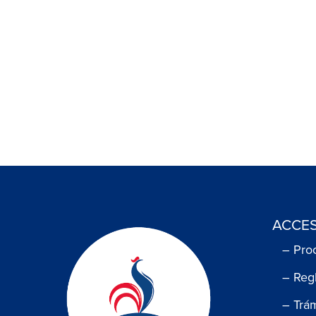
ACCES
– Pro
– Reg
– Trá