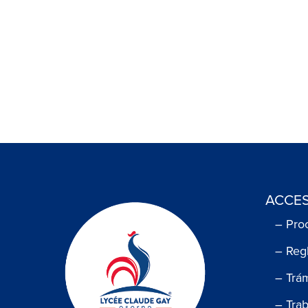
ACCES
– Pro
– Reg
– Trá
– Tra