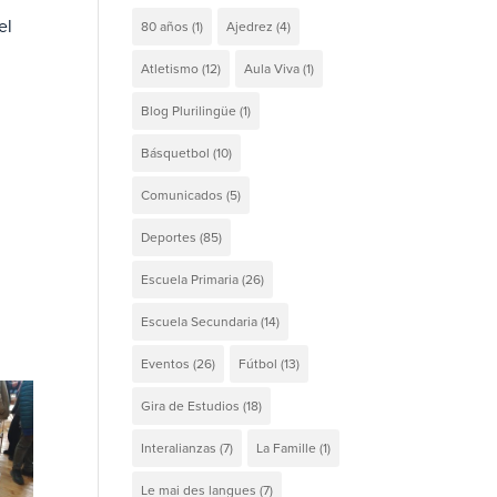
el
80 años
(1)
Ajedrez
(4)
Atletismo
(12)
Aula Viva
(1)
Blog Plurilingüe
(1)
Básquetbol
(10)
Comunicados
(5)
Deportes
(85)
Escuela Primaria
(26)
Escuela Secundaria
(14)
Eventos
(26)
Fútbol
(13)
Gira de Estudios
(18)
Interalianzas
(7)
La Famille
(1)
Le mai des langues
(7)