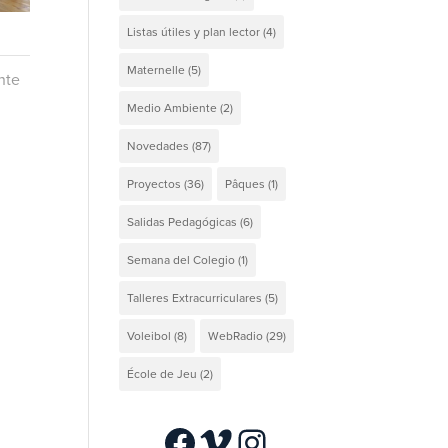
Listas útiles y plan lector
(4)
Maternelle
(5)
nte
Medio Ambiente
(2)
Novedades
(87)
Proyectos
(36)
Pâques
(1)
Salidas Pedagógicas
(6)
Semana del Colegio
(1)
Talleres Extracurriculares
(5)
Voleibol
(8)
WebRadio
(29)
École de Jeu
(2)
Facebook
Vimeo
Instagram