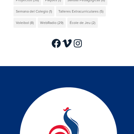
Semana del Colegio
(1)
Talleres Extracurriculares
(5)
Voleibol
(8)
WebRadio
(29)
École de Jeu
(2)
Facebook
Vimeo
Instagram