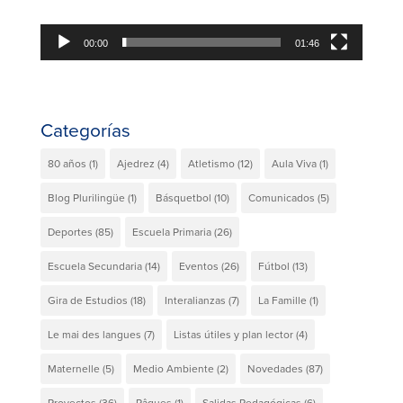
00:00
01:46
Categorías
80 años
(1)
Ajedrez
(4)
Atletismo
(12)
Aula Viva
(1)
Blog Plurilingüe
(1)
Básquetbol
(10)
Comunicados
(5)
Deportes
(85)
Escuela Primaria
(26)
Escuela Secundaria
(14)
Eventos
(26)
Fútbol
(13)
Gira de Estudios
(18)
Interalianzas
(7)
La Famille
(1)
Le mai des langues
(7)
Listas útiles y plan lector
(4)
Maternelle
(5)
Medio Ambiente
(2)
Novedades
(87)
Proyectos
(36)
Pâques
(1)
Salidas Pedagógicas
(6)