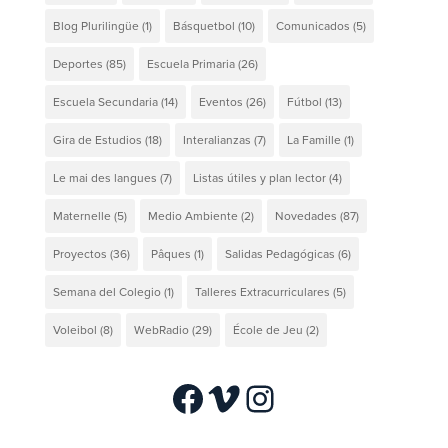
Blog Plurilingüe
(1)
Básquetbol
(10)
Comunicados
(5)
Deportes
(85)
Escuela Primaria
(26)
Escuela Secundaria
(14)
Eventos
(26)
Fútbol
(13)
Gira de Estudios
(18)
Interalianzas
(7)
La Famille
(1)
Le mai des langues
(7)
Listas útiles y plan lector
(4)
Maternelle
(5)
Medio Ambiente
(2)
Novedades
(87)
Proyectos
(36)
Pâques
(1)
Salidas Pedagógicas
(6)
Semana del Colegio
(1)
Talleres Extracurriculares
(5)
Voleibol
(8)
WebRadio
(29)
École de Jeu
(2)
Facebook
Vimeo
Instagram