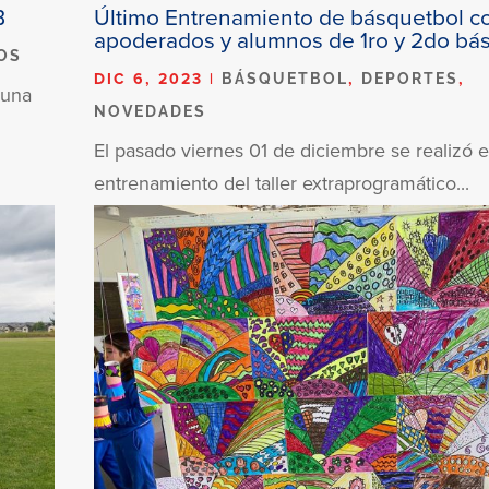
B
Último Entrenamiento de básquetbol c
apoderados y alumnos de 1ro y 2do bá
OS
DIC 6, 2023
|
,
,
BÁSQUETBOL
DEPORTES
 una
NOVEDADES
El pasado viernes 01 de diciembre se realizó e
entrenamiento del taller extraprogramático...