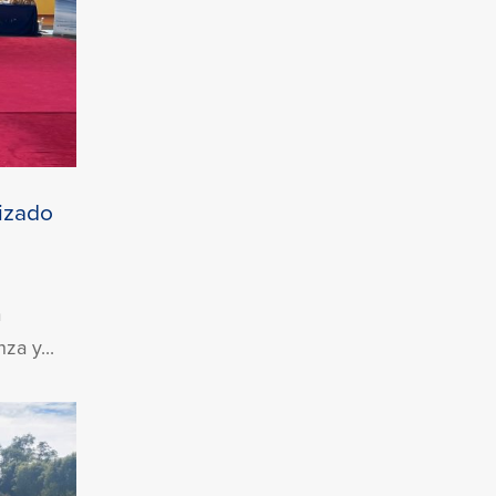
nizado
a
za y...