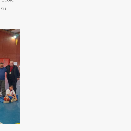
su...