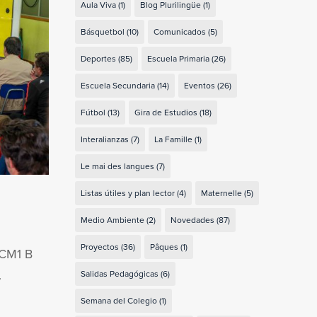
Aula Viva
(1)
Blog Plurilingüe
(1)
Básquetbol
(10)
Comunicados
(5)
Deportes
(85)
Escuela Primaria
(26)
Escuela Secundaria
(14)
Eventos
(26)
Fútbol
(13)
Gira de Estudios
(18)
Interalianzas
(7)
La Famille
(1)
Le mai des langues
(7)
Listas útiles y plan lector
(4)
Maternelle
(5)
Medio Ambiente
(2)
Novedades
(87)
Proyectos
(36)
Pâques
(1)
 CM1 B
.
Salidas Pedagógicas
(6)
Semana del Colegio
(1)