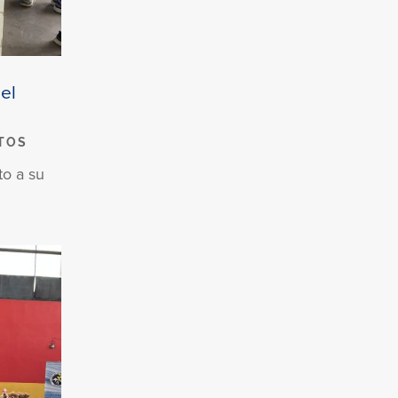
el
TOS
to a su