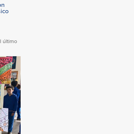
on
sico
l último