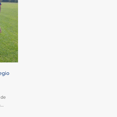
egio
 de
..