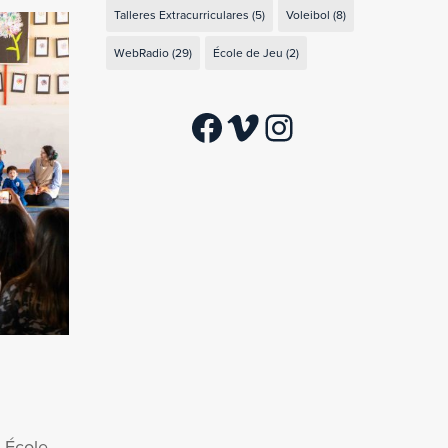
Talleres Extracurriculares
(5)
Voleibol
(8)
WebRadio
(29)
École de Jeu
(2)
Facebook
Vimeo
Instagram
 École