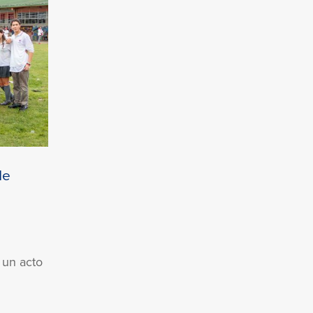
de
 un acto