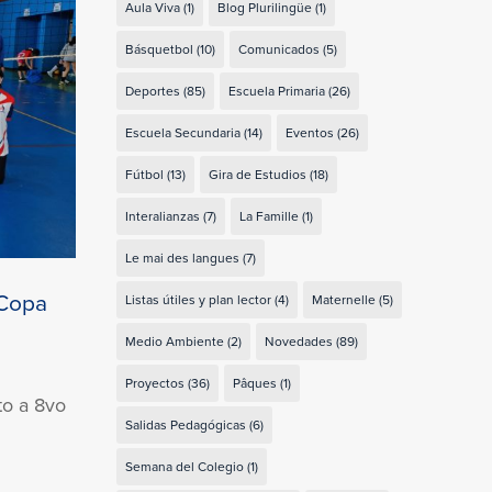
Aula Viva
(1)
Blog Plurilingüe
(1)
Básquetbol
(10)
Comunicados
(5)
Deportes
(85)
Escuela Primaria
(26)
Escuela Secundaria
(14)
Eventos
(26)
Fútbol
(13)
Gira de Estudios
(18)
Interalianzas
(7)
La Famille
(1)
Le mai des langues
(7)
 Copa
Listas útiles y plan lector
(4)
Maternelle
(5)
Medio Ambiente
(2)
Novedades
(89)
Proyectos
(36)
Pâques
(1)
to a 8vo
Salidas Pedagógicas
(6)
Semana del Colegio
(1)