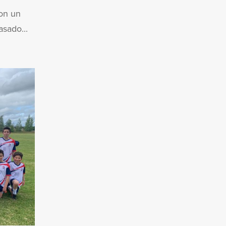
on un
sado...