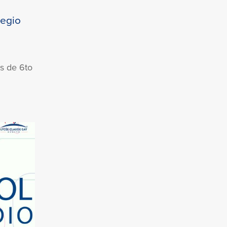
legio
s de 6to